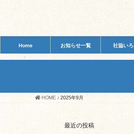
コ
ナ
ン
ビ
テ
ゲ
ン
ー
ツ
シ
へ
ョ
Home
お知らせ一覧
社協いろ
ス
ン
キ
に
ッ
移
プ
動
HOME
2025年9月
最近の投稿