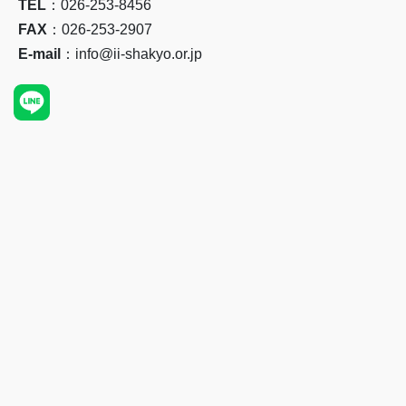
TEL
：026-253-8456
FAX
：026-253-2907
E-mail
：info@ii-shakyo.or.jp