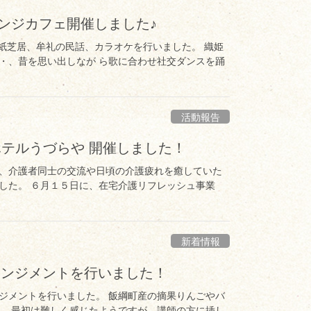
レンジカフェ開催しました♪
夕の紙芝居、牟礼の民話、カラオケを行いました。 織姫
・、昔を思い出しなが ら歌に合わせ社交ダンスを踊
活動報告
ホテルうづらや 開催しました！
、介護者同士の交流や日頃の介護疲れを癒していた
した。 ６月１５日に、在宅介護リフレッシュ事業
新着情報
レンジメントを行いました！
ジメントを行いました。 飯綱町産の摘果りんごやバ
。 最初は難しく感じたようですが、講師の方に挿し