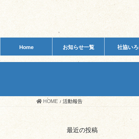
コ
ナ
ン
ビ
テ
ゲ
ン
ー
ツ
シ
へ
ョ
Home
お知らせ一覧
社協いろ
ス
ン
キ
に
ッ
移
プ
動
HOME
活動報告
最近の投稿