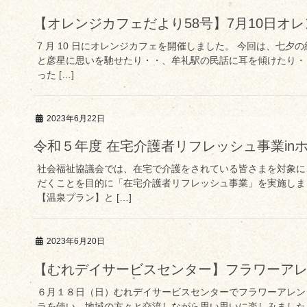
【オレンジカフェだより58号】7月10日オ
7 月 10 日にオレンジカフェを開催しました。 今回は、七
と彦星に思いを馳せたり・・、牟礼駅の民話に耳を傾けたり・
った […]
2023年6月22日
令和５年度 在宅介護者リフレッシュ事業in
社会福祉協議会では、在宅で介護をされている皆さまを対象に
だくことを目的に「在宅介護者リフレッシュ事業」を実施しま
【温泉プラン】と […]
2023年6月20日
【むれデイサービスセンター】フラワーア
６月１８日（日）むれデイサービスセンターでフラワーアレン
ラを使い、地域の方々と交流しながら思い思いに楽しみました