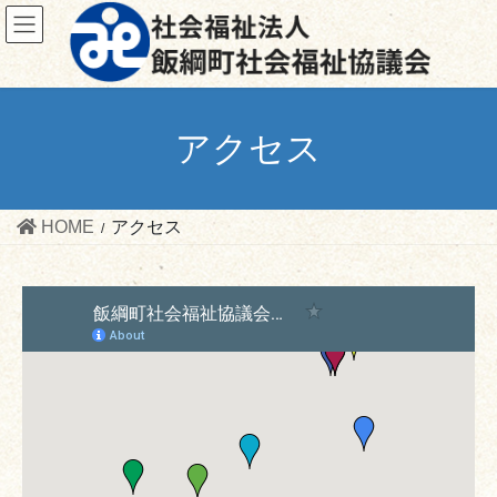
コ
ナ
ン
ビ
テ
ゲ
ン
ー
ツ
シ
アクセス
へ
ョ
ス
ン
キ
に
ッ
移
HOME
アクセス
プ
動