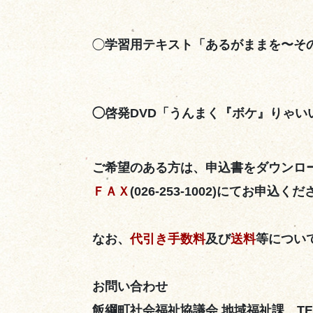
◯
学習用テキスト「あるがままを
◯
啓発DVD「うんまく『ボケ』りゃい
ご希望のある方は、申込書をダウンロ
ＦＡＸ
(026-253-1002)
にてお申込くだ
なお、
代引き手数料
及び
送料
等につい
お問い合わせ
飯綱町社会福祉協議会 地域福祉課 TEL.02