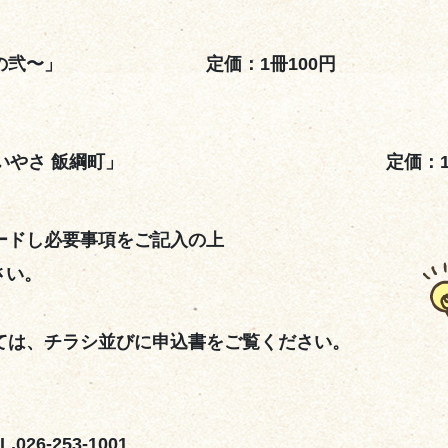
〜その弐〜」 定価：1冊100円
いやさ 飯綱町」
定価：1
ードし必要事項をご記入の上
さい。
ては、チラシ並びに申込書をご覧ください。
6-253-1001