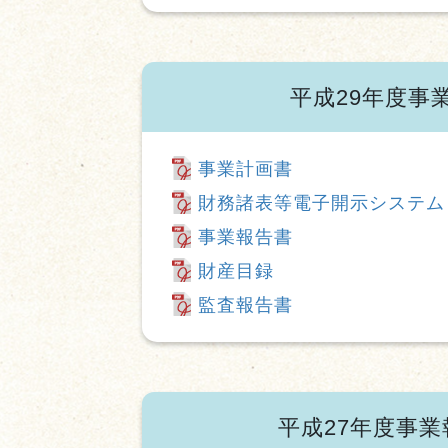
平成29年度事
事業計画書
財務諸表等電子開示システム
事業報告書
財産目録
監査報告書
平成27年度事業