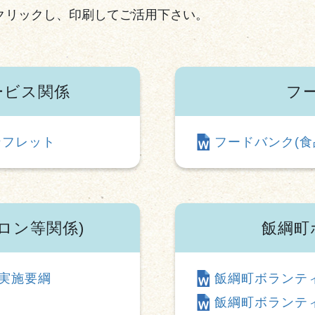
クリックし、印刷してご活用下さい。
ービス関係
フ
ンフレット
フードバンク(食
ロン等関係)
飯綱町
実施要綱
飯綱町ボランティ
飯綱町ボランティ