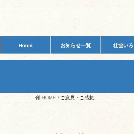
コ
ナ
ン
ビ
テ
ゲ
ン
ー
ツ
シ
へ
ョ
Home
お知らせ一覧
社協いろ
ス
ン
キ
に
ッ
移
プ
動
HOME
ご意見・ご感想