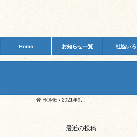
コ
ナ
ン
ビ
テ
ゲ
ン
ー
ツ
シ
へ
ョ
Home
お知らせ一覧
社協いろ
ス
ン
キ
に
ッ
移
プ
動
HOME
2021年9月
最近の投稿