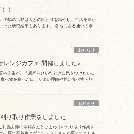
プ！！
いの場の活動は人との関わりを増やし、生活を豊か
いった研究結果もあります。 各地にある通いの場
お知らせ
 日オレンジカフェ 開催しました♪
局の若林先生が、「風邪をひいたときに気をつけたいこ
い食べ物を食べたほうがよい理由や甘い食べ物・飲
お知らせ
の刈り取り作業をしました
域おこし協力隊の本郷さんとひまわりの刈り取り作業を
の一環で高校生とボランティアさんが育ててきたも