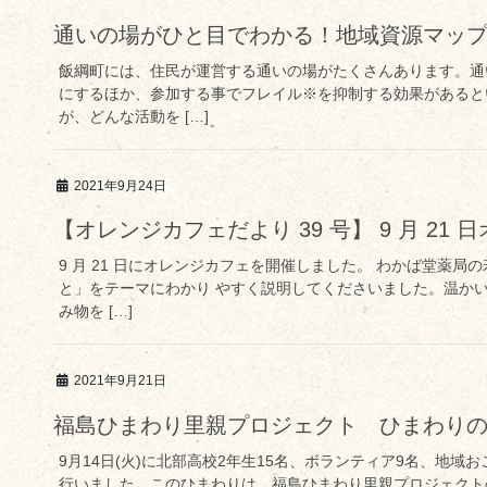
通いの場がひと目でわかる！地域資源マッ
飯綱町には、住民が運営する通いの場がたくさんあります。通
にするほか、参加する事でフレイル※を抑制する効果があると
が、どんな活動を […]
2021年9月24日
【オレンジカフェだより 39 号】 9 月 21
9 月 21 日にオレンジカフェを開催しました。 わかば堂薬
と」をテーマにわかり やすく説明してくださいました。温か
み物を […]
2021年9月21日
福島ひまわり里親プロジェクト ひまわり
9月14日(火)に北部高校2年生15名、ボランティア9名、地
行いました。このひまわりは、福島ひまわり里親プロジェクト