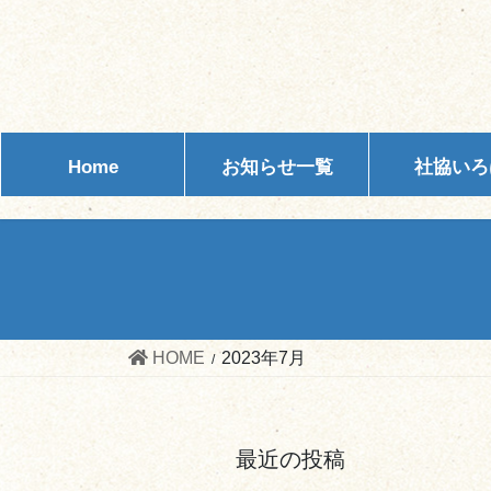
コ
ナ
ン
ビ
テ
ゲ
ン
ー
ツ
シ
へ
ョ
Home
お知らせ一覧
社協いろ
ス
ン
キ
に
ッ
移
プ
動
HOME
2023年7月
最近の投稿