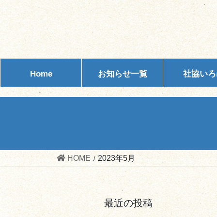
コ
ナ
ン
ビ
テ
ゲ
ン
ー
ツ
シ
へ
ョ
Home
お知らせ一覧
社協いろ
ス
ン
キ
に
ッ
移
プ
動
HOME
2023年5月
最近の投稿