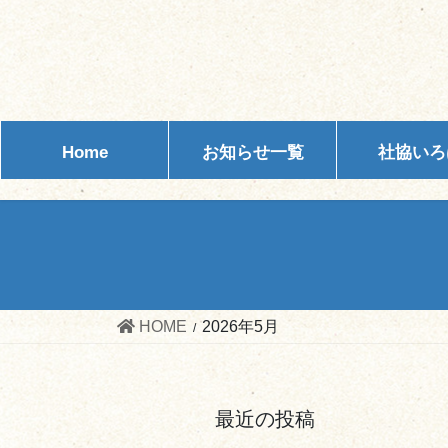
コ
ナ
ン
ビ
テ
ゲ
ン
ー
ツ
シ
へ
ョ
Home
お知らせ一覧
社協いろ
ス
ン
キ
に
ッ
移
プ
動
HOME
2026年5月
最近の投稿