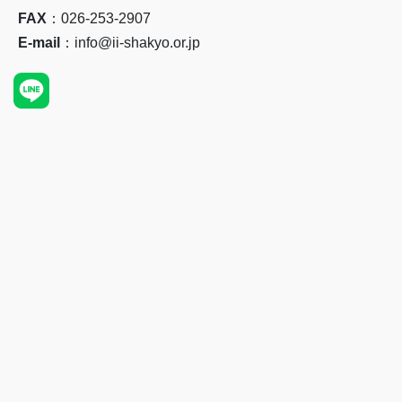
FAX
：026-253-2907
E-mail
：info@ii-shakyo.or.jp