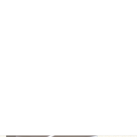
9 月 21 日にオレンジカフェを開催しました。
わかば堂薬局の若林先生が、「風邪をひいたときに気を
つけたいこと」をテーマにわかり
やすく説明してくださいました。温かい食べ物を食べた
ほうがよい理由や甘い食べ物・飲
み物を控えた方が治りやすいこと、症状に合わせた解熱
剤の使用方法など参考になる話を
たくさん教えていただきました。
また、開催日が【中秋の名月】だったので、ボランティ
アの方が二胡で「見上げてごらん
夜の星を」を演奏してくださり、ゆったりとした時間が
ながれました。